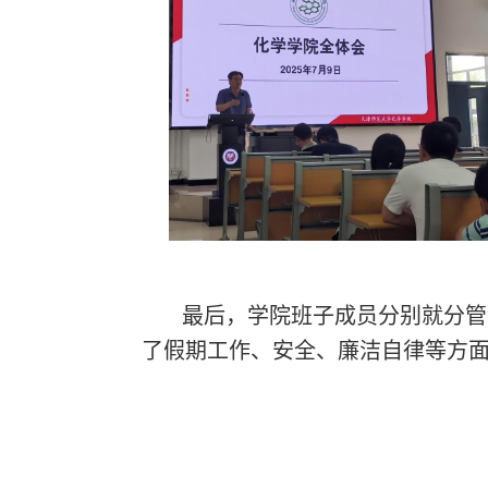
最后，学院班子成员分别就分管
了假期工作、安全、廉洁自律等方