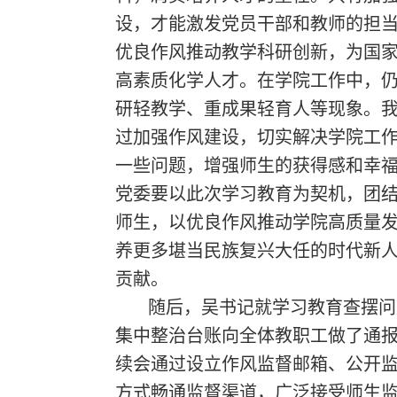
设，才能激发党员干部和教师的担
优良作风推动教学科研创新，为国
高素质化学人才。在学院工作中，
研轻教学、重成果轻育人等现象。
过加强作风建设，切实解决学院工
一些问题，增强师生的获得感和幸
党委要以此次学习教育为契机，团
师生，以优良作风推动学院高质量
养更多堪当民族复兴大任的时代新
贡献。
随后，吴书记就学习教育查摆问
集中整治台账向全体教职工做了通
续会通过设立作风监督邮箱、公开
方式畅通监督渠道，广泛接受师生