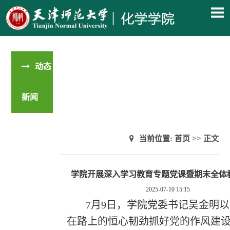
动态
新闻
当前位置:
首页
>> 正文
学院开展深入学习教育专题党课暨期末全体
2025-07-10 15:15
7月9日，学院党委书记吴金明以
在路上的恒心韧劲抓好党的作风建设