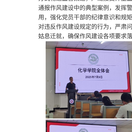
通报作风建设中的典型案例，发挥
用，强化党员干部的纪律意识和规
对违反作风建设规定的行为，严肃
姑息迁就，确保作风建设各项要求